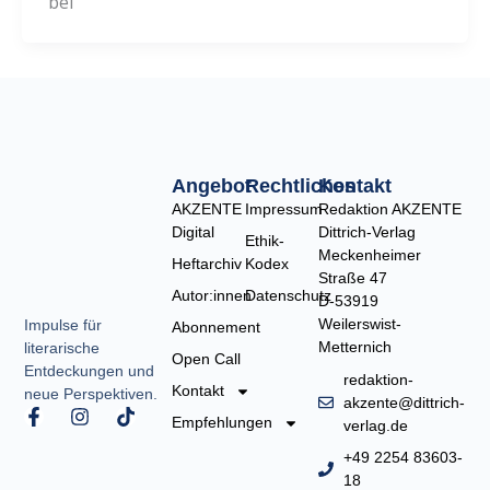
bei
Angebot
Rechtliches
Kontakt
AKZENTE
Impressum
Redaktion AKZENTE
Digital
Dittrich-Verlag
Ethik-
Meckenheimer
Heftarchiv
Kodex
Straße 47
Autor:innen
Datenschutz
D-53919
Weilerswist-
Impulse für
Abonnement
Metternich
literarische
Open Call
Entdeckungen und
redaktion-
Kontakt
neue Perspektiven.
akzente@dittrich-
F
I
T
Empfehlungen
verlag.de
a
n
i
c
s
k
+49 2254 83603-
e
t
t
18