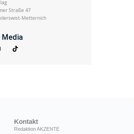
rlag
er Straße 47
ilerswist-Metternich
l Media
T
n
i
s
k
t
a
o
g
k
r
a
m
Kontakt
Redaktion AKZENTE