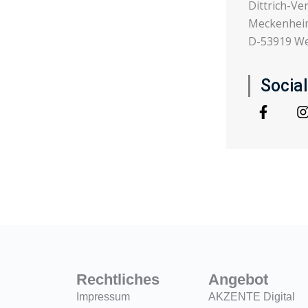
Dittrich-Ve
Meckenheim
D-53919 We
Socia
F
I
a
c
e
t
b
o
o
k
-
f
Rechtliches
Angebot
Impressum
AKZENTE Digital