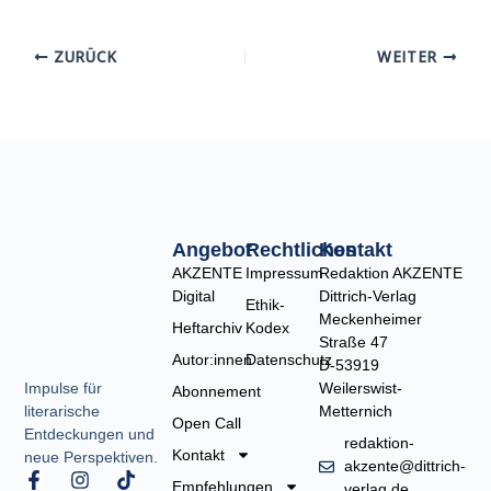
ZURÜCK
WEITER
Angebot
Rechtliches
Kontakt
AKZENTE
Impressum
Redaktion AKZENTE
Digital
Dittrich-Verlag
Ethik-
Meckenheimer
Heftarchiv
Kodex
Straße 47
Autor:innen
Datenschutz
D-53919
Weilerswist-
Impulse für
Abonnement
Metternich
literarische
Open Call
Entdeckungen und
redaktion-
Kontakt
neue Perspektiven.
akzente@dittrich-
F
I
T
Empfehlungen
verlag.de