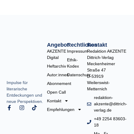
Angebot
Rechtliches
Kontakt
AKZENTE
Impressum
Redaktion AKZENTE
Digital
Dittrich-Verlag
Ethik-
Meckenheimer
Heftarchiv
Kodex
Straße 47
Autor:innen
Datenschutz
D-53919
Weilerswist-
Impulse für
Abonnement
Metternich
literarische
Open Call
Entdeckungen und
redaktion-
Kontakt
neue Perspektiven.
akzente@dittrich-
F
I
T
Empfehlungen
verlag.de
a
n
i
c
s
k
+49 2254 83603-
e
t
t
18
b
a
o
Mo - Fr