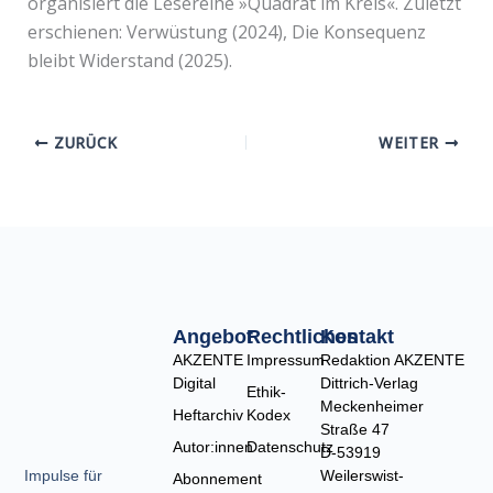
organisiert die Lesereihe »Quadrat im Kreis«. Zuletzt
erschienen: Verwüstung (2024), Die Konsequenz
bleibt Widerstand (2025).
ZURÜCK
WEITER
Angebot
Rechtliches
Kontakt
AKZENTE
Impressum
Redaktion AKZENTE
Digital
Dittrich-Verlag
Ethik-
Meckenheimer
Heftarchiv
Kodex
Straße 47
Autor:innen
Datenschutz
D-53919
Weilerswist-
Impulse für
Abonnement