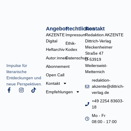
Angebot
Rechtliches
Kontakt
AKZENTE
Impressum
Redaktion AKZENTE
Digital
Dittrich-Verlag
Ethik-
Meckenheimer
Heftarchiv
Kodex
Straße 47
Autor:innen
Datenschutz
D-53919
Weilerswist-
Impulse für
Abonnement
Metternich
literarische
Open Call
Entdeckungen und
redaktion-
Kontakt
neue Perspektiven.
akzente@dittrich-
F
I
T
Empfehlungen
verlag.de
a
n
i
c
s
k
+49 2254 83603-
e
t
t
18
b
a
o
o
g
k
Mo - Fr
o
r
08:00 - 17:00
k
a