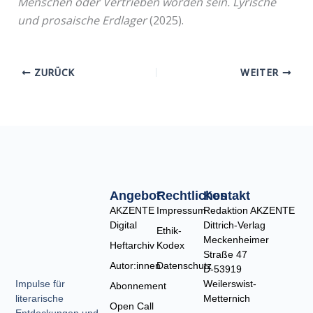
Menschen oder Vertrieben worden sein. Lyrische
und prosaische Erdlager
(2025).
ZURÜCK
WEITER
Angebot
Rechtliches
Kontakt
AKZENTE
Impressum
Redaktion AKZENTE
Digital
Dittrich-Verlag
Ethik-
Meckenheimer
Heftarchiv
Kodex
Straße 47
Autor:innen
Datenschutz
D-53919
Weilerswist-
Impulse für
Abonnement
Metternich
literarische
Open Call