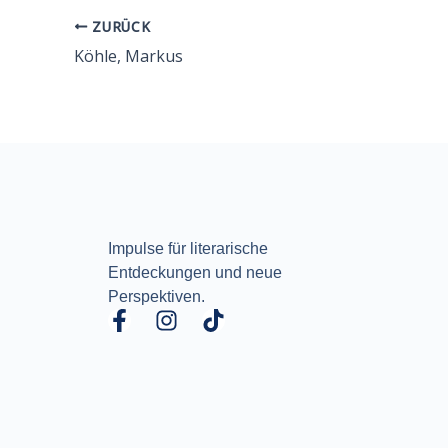
ZURÜCK
Köhle, Markus
Impulse für literarische
Entdeckungen und neue
Perspektiven.
F
I
T
a
n
i
c
s
k
e
t
t
b
a
o
o
g
k