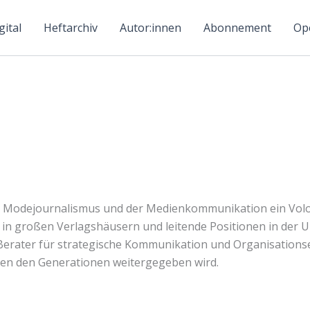
ital
Heftarchiv
Autor:innen
Abonnement
Ope
es Modejournalismus und der Medienkommunikation ein Volo
nen in großen Verlagshäusern und leitende Positionen in d
ls Berater für strategische Kommunikation und Organisation
hen den Generationen weitergegeben wird.