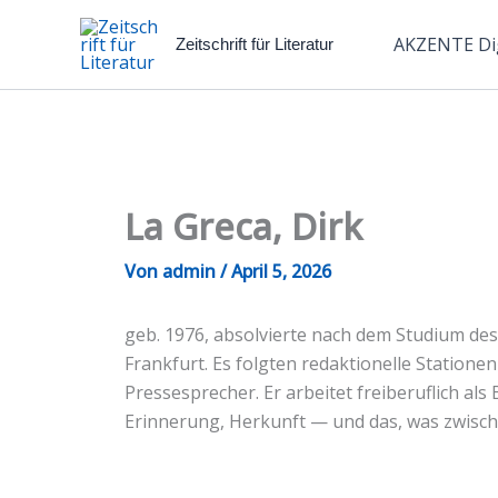
Zum
Inhalt
AKZENTE Dig
Zeitschrift für Literatur
springen
La Greca, Dirk
Von
admin
/
April 5, 2026
geb. 1976, absolvierte nach dem Studium d
Frankfurt. Es folgten redaktionelle Statio
Pressesprecher. Er arbeitet freiberuflich a
Erinnerung, Herkunft — und das, was zwisc