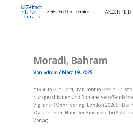
Zum
Inhalt
AKZENTE Dig
Zeitschrift für Literatur
springen
Moradi, Bahram
Von
admin
/
März 19, 2025
*1960 in Broujerd, Iran, lebt in Berlin. Er i
Kurzgeschichten und Romane veröffentlichte 
Vigilant« (Mehri Verlag, London 2020); »De
»Gelächter im Haus der Einsamkeit« (Akhtar
Verlag.