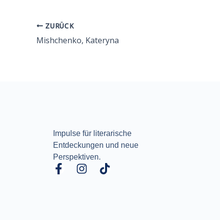
ZURÜCK
Mishchenko, Kateryna
Impulse für literarische
Entdeckungen und neue
Perspektiven.
F
I
T
a
n
i
c
s
k
e
t
t
b
a
o