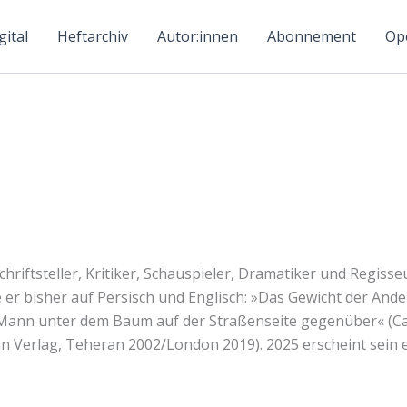
ital
Heftarchiv
Autor:innen
Abonnement
Ope
st Schriftsteller, Kritiker, Schauspieler, Dramatiker und Regi
er bisher auf Persisch und Englisch: »Das Gewicht der Ande
r Mann unter dem Baum auf der Straßenseite gegenüber« (C
an Verlag, Teheran 2002/London 2019). 2025 erscheint sein 