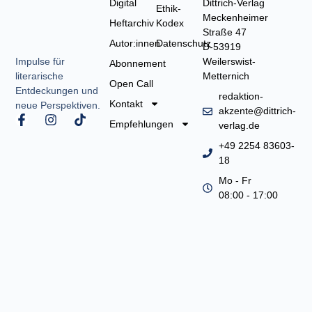
Digital
Dittrich-Verlag
Ethik-
Meckenheimer
Heftarchiv
Kodex
Straße 47
Autor:innen
Datenschutz
D-53919
Weilerswist-
Impulse für
Abonnement
Metternich
literarische
Open Call
Entdeckungen und
redaktion-
Kontakt
neue Perspektiven.
akzente@dittrich-
F
I
T
Empfehlungen
verlag.de
a
n
i
c
s
k
+49 2254 83603-
e
t
t
18
b
a
o
o
g
k
Mo - Fr
o
r
08:00 - 17:00
k
a
-
m
f