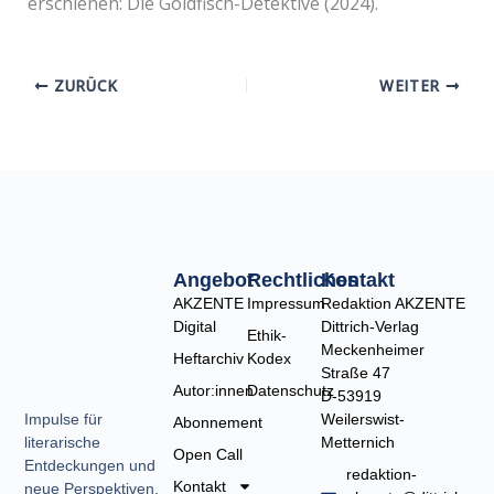
erschienen: Die Goldfisch-Detektive (2024).
ZURÜCK
WEITER
Angebot
Rechtliches
Kontakt
AKZENTE
Impressum
Redaktion AKZENTE
Digital
Dittrich-Verlag
Ethik-
Meckenheimer
Heftarchiv
Kodex
Straße 47
Autor:innen
Datenschutz
D-53919
Weilerswist-
Impulse für
Abonnement
Metternich
literarische
Open Call
Entdeckungen und
redaktion-
Kontakt
neue Perspektiven.