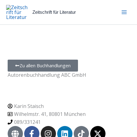
Zum
Inhalt
Zeitschrift für Literatur
springen
Zu allen Buchhandlungen
Autorenbuchhandlung ABC GmbH
Karin Staisch
Wilhelmstr. 41, 80801 München
089/331241
G
F
I
L
T
X