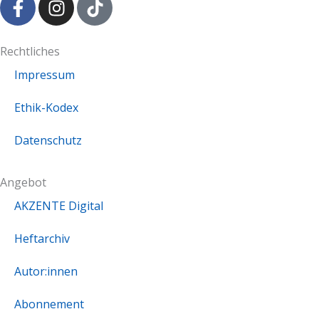
a
n
i
c
s
k
e
t
t
Rechtliches
b
a
o
Impressum
o
g
k
o
r
Ethik-Kodex
k
a
-
m
Datenschutz
f
Angebot
AKZENTE Digital
Heftarchiv
Autor:innen
Abonnement