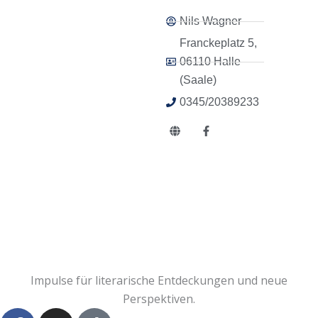
Nils Wagner
Franckeplatz 5,
06110 Halle
(Saale)
0345/20389233
G
F
l
a
o
c
b
e
e
b
o
o
k
-
f
Impulse für literarische Entdeckungen und neue
Perspektiven.
F
I
T