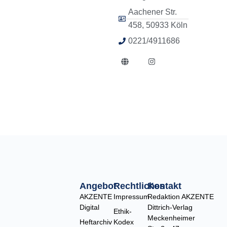
Aachener Str.
458, 50933 Köln
0221/4911686
G
I
l
n
o
s
b
t
e
a
g
r
a
m
Angebot
Rechtliches
Kontakt
AKZENTE
Impressum
Redaktion AKZENTE
Digital
Dittrich-Verlag
Ethik-
Meckenheimer
Heftarchiv
Kodex