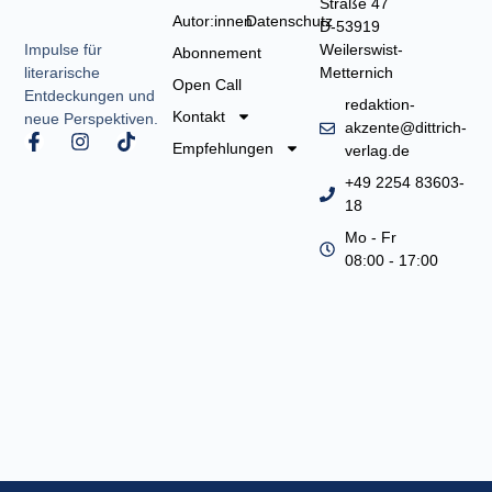
Straße 47
Autor:innen
Datenschutz
D-53919
Weilerswist-
Impulse für
Abonnement
Metternich
literarische
Open Call
Entdeckungen und
redaktion-
Kontakt
neue Perspektiven.
akzente@dittrich-
F
I
T
Empfehlungen
verlag.de
a
n
i
c
s
k
+49 2254 83603-
e
t
t
18
b
a
o
o
g
k
Mo - Fr
o
r
08:00 - 17:00
k
a
-
m
f