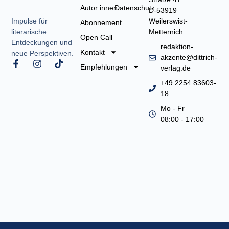
Autor:innen
Datenschutz
D-53919
Weilerswist-
Impulse für
Abonnement
Metternich
literarische
Open Call
Entdeckungen und
redaktion-
Kontakt
neue Perspektiven.
akzente@dittrich-
F
I
T
Empfehlungen
verlag.de
a
n
i
c
s
k
+49 2254 83603-
e
t
t
18
b
a
o
o
g
k
Mo - Fr
o
r
08:00 - 17:00
k
a
-
m
f