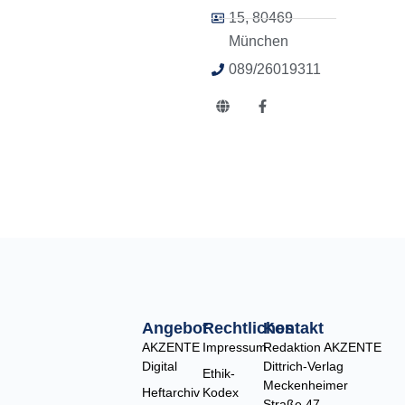
15, 80469
München
089/26019311
G
F
l
a
o
c
b
e
e
b
o
o
k
-
f
Angebot
Rechtliches
Kontakt
AKZENTE
Impressum
Redaktion AKZENTE
Digital
Dittrich-Verlag
Ethik-
Meckenheimer
Heftarchiv
Kodex
Straße 47