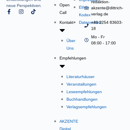
redaktion-
Open
neue Perspektiven.
Ethik-
akzente@dittrich-
F
I
T
Call
verlag.de
Kodex
a
n
i
c
s
k
Kontakt
Datenschutz
+49 2254 83603-
e
t
t
18
b
a
o
o
g
k
Mo - Fr
Über
o
r
08:00 - 17:00
k
a
Uns
-
m
f
Empfehlungen
Literaturhäuser
Veranstaltungen
Leseempfehlungen
Buchhandlungen
Verlagsempfehlungen
AKZENTE
Digital