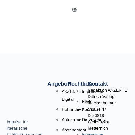
G
l
o
b
e
Angebot
Rechtliches
Kontakt
Redaktion AKZENTE
AKZENTE
Impressum
Dittrich-Verlag
Digital
Ethik-
Meckenheimer
Straße 47
Heftarchiv
Kodex
D-53919
Autor:innen
Datenschutz
Weilerswist-
Impulse für
Metternich
literarische
Abonnement
Entdeckungen und
Impressum