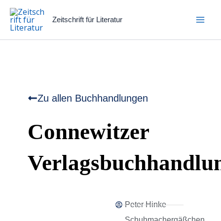
Zum
Inhalt
Zeitschrift für Literatur
springen
Zu allen Buchhandlungen
Connewitzer
Verlagsbuchhandlu
Peter Hinke
Schuhmachergäßchen