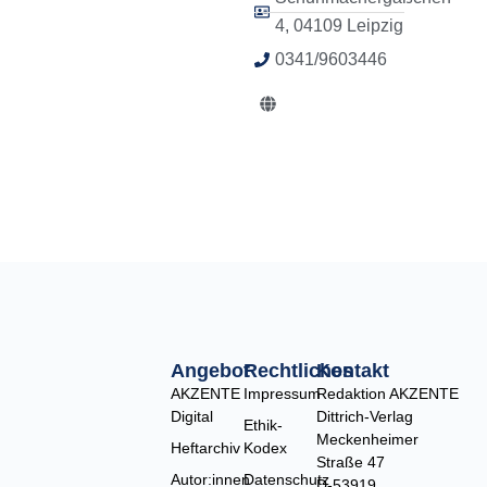
4, 04109 Leipzig
0341/9603446
G
l
o
b
e
Angebot
Rechtliches
Kontakt
AKZENTE
Impressum
Redaktion AKZENTE
Digital
Dittrich-Verlag
Ethik-
Meckenheimer
Heftarchiv
Kodex
Straße 47
Autor:innen
Datenschutz
D-53919