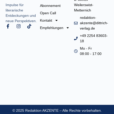
Weilerswist-
Impulse für
Abonnement
Metternich
literarische
Open Call
Entdeckungen und
redaktion-
Kontakt
neue Perspektiven.
akzente@dittrich-
F
I
T
Empfehlungen
verlag.de
a
n
i
c
s
k
+49 2254 83603-
e
t
t
18
b
a
o
o
g
k
Mo - Fr
o
r
08:00 - 17:00
k
a
-
m
f
© 2025 Redaktion AKZENTE – Alle Rechte vorbehalten.