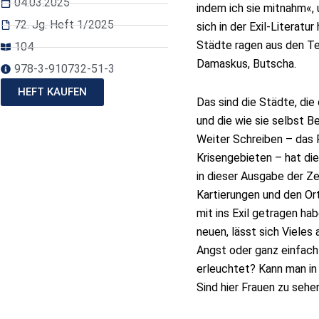
04.03.2025
indem ich sie mitnahm«, 
72. Jg. Heft 1/2025
sich in der Exil-Literatu
Städte ragen aus den Tex
104
Damaskus, Butscha.
978-3-910732-51-3
HEFT KAUFEN
Das sind die Städte, di
und die wie sie selbst B
Weiter Schreiben – das P
Krisengebieten – hat d
in dieser Ausgabe der Z
Kartierungen und den Ort
mit ins Exil getragen ha
neuen, lässt sich Vieles
Angst oder ganz einfach 
erleuchtet? Kann man in
Sind hier Frauen zu seh