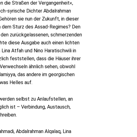
n die Straßen der Vergangenheit«,
isch-syrische Dichter Abdalrahman
 Gehören sie nun der Zukunft, in dieser
ch dem Sturz des Assad-Regimes? Den
, den zurückgelassenen, schmerzenden
te diese Ausgabe auch einen lichten
ina Atfah und Nino Haratischwili in
lich feststellen, dass die Häuser ihrer
 Verwechseln ähnlich sehen, obwohl
alamiyya, das andere im georgischen
etwas Helles auf.
werden selbst zu Anlaufstellen, an
ich ist – Verbindung, Austausch,
hreiben.
ahmadi, Abdalrahman Alqalaq, Lina