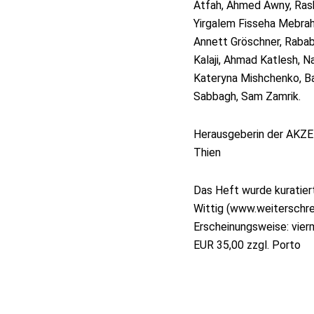
Atfah, Ahmed Awny, Rash
Yirgalem Fisseha Mebraht
Annett Gröschner, Rabab 
Kalaji, Ahmad Katlesh, 
Kateryna Mishchenko, B
Sabbagh, Sam Zamrik.
Herausgeberin der AKZENT
Thien
Das Heft wurde kuratiert
Wittig (www.weiterschr
Erscheinungsweise: vier
EUR 35,00 zzgl. Porto