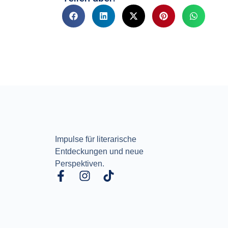
Impulse für literarische
Entdeckungen und neue
Perspektiven.
F
I
T
a
n
i
c
s
k
e
t
t
b
a
o