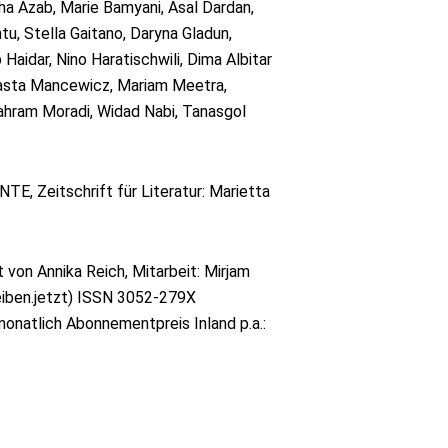
a Azab, Marie Bamyani, Asal Dardan,
u, Stella Gaitano, Daryna Gladun,
Haidar, Nino Haratischwili, Dima Albitar
Nasta Mancewicz, Mariam Meetra,
ahram Moradi, Widad Nabi, Tanasgol
E, Zeitschrift für Literatur: Marietta
 von Annika Reich, Mitarbeit: Mirjam
eiben.jetzt) ISSN 3052-279X
monatlich Abonnementpreis Inland p.a.: