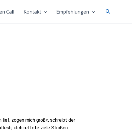
Suchen
n Call
Kontakt
Empfehlungen
 lief, zogen mich groß«, schreibt der
lesh, »Ich rettete viele Straßen,