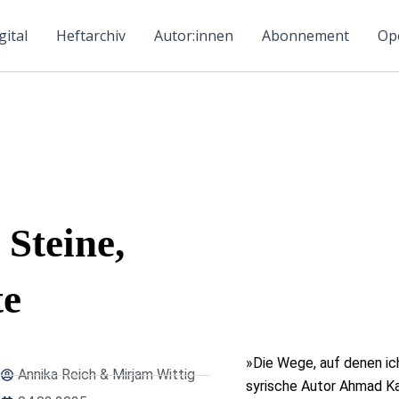
ital
Heftarchiv
Autor:innen
Abonnement
Ope
 Steine,
te
»Die Wege, auf denen ich
Annika Reich & Mirjam Wittig
syrische Autor Ahmad Kat