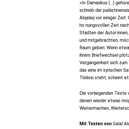
»In Damaskus (…) gehöre
schrieb der palästinens
Alqalaq vor einiger Zeit.
ho nungsvollen Zeit na
Städten der Autor:innen
und mitgebrachten, möch
Raum geben: Wenn etwa L
ihrem Briefwechsel plötz
Vergangenheit sich zum
das eine im syrischen S
Tbilissi steht, scheint 
Die vorliegenden Texte 
denen wieder etwas mögl
Weitermachen, Weitersc
Mit Texten von
Galal Al