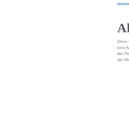
Weiterl
A
Ohne S
eine A
der Pe
der Mo