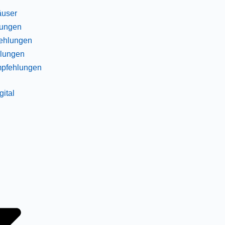
äuser
tungen
ehlungen
lungen
mpfehlungen
ital