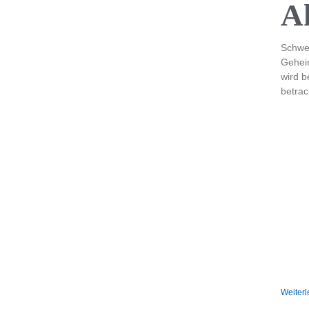
A
Schwei
Geheim
wird b
betrac
Weiterl