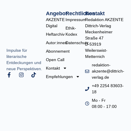
Angebot
Rechtliches
Kontakt
AKZENTE
Impressum
Redaktion AKZENTE
Digital
Dittrich-Verlag
Ethik-
Meckenheimer
Heftarchiv
Kodex
Straße 47
Autor:innen
Datenschutz
D-53919
Weilerswist-
Impulse für
Abonnement
Metternich
literarische
Open Call
Entdeckungen und
redaktion-
Kontakt
neue Perspektiven.
akzente@dittrich-
F
I
T
Empfehlungen
verlag.de
a
n
i
c
s
k
+49 2254 83603-
e
t
t
18
b
a
o
o
g
k
Mo - Fr
o
r
08:00 - 17:00
k
a
-
m
f