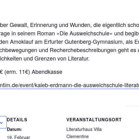
ber Gewalt, Erinnerung und Wunden, die eigentlich scho
rage in seinem Roman »Die Ausweichschule« und begibt 
er den Amoklauf am Erfurter Gutenberg-Gymnasium, als Er
Suchbewegungen und Recherchebeschreibungen geht es u
chkeiten und Grenzen von Literatur.
15€ (erm. 11€) Abendkasse
ntim.de/event/kaleb-erdmann-die-ausweichschule-literatu
DETAILS
VERANSTALTUNGSORT
Datum:
Literaturhaus Villa
Clementine
19. Februar