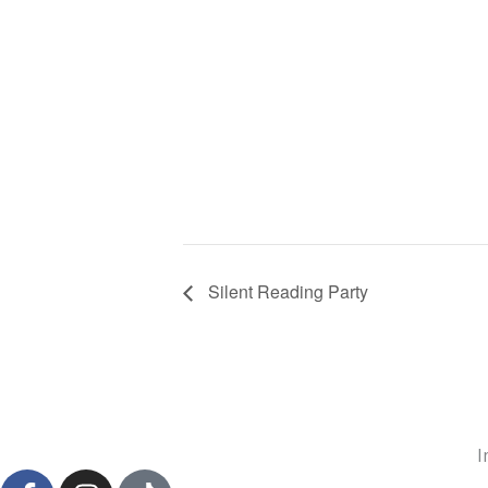
Silent Reading Party
I
F
I
T