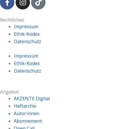
a
n
i
c
s
k
e
t
t
Rechtliches
b
a
o
Impressum
o
g
k
Ethik-Kodex
o
r
Datenschutz
k
a
-
m
Impressum
f
Ethik-Kodex
Datenschutz
Angebot
AKZENTE Digital
Heftarchiv
Autor:innen
Abonnement
Open Call