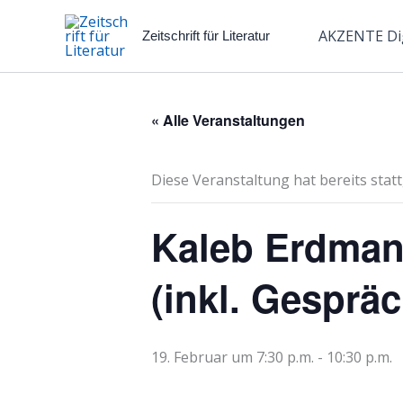
Zum
Inhalt
AKZENTE Dig
Zeitschrift für Literatur
springen
« Alle Veranstaltungen
Diese Veranstaltung hat bereits stat
Kaleb Erdman
(inkl. Gespräc
19. Februar um 7:30 p.m.
-
10:30 p.m.