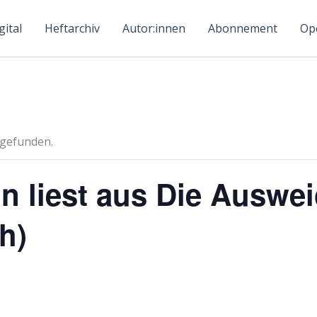
ital
Heftarchiv
Autor:innen
Abonnement
Ope
tgefunden.
n liest aus Die Auswe
h)