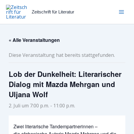
Zum
Inhalt
Zeitschrift für Literatur
springen
« Alle Veranstaltungen
Diese Veranstaltung hat bereits stattgefunden.
Lob der Dunkelheit: Literarischer
Dialog mit Mazda Mehrgan und
Uljana Wolf
2. Juli um 7:00 p.m.
-
11:00 p.m.
Zwei literarische Tandempartnerinnen –
die afghanische Autorin Mazda Mehrgan und die