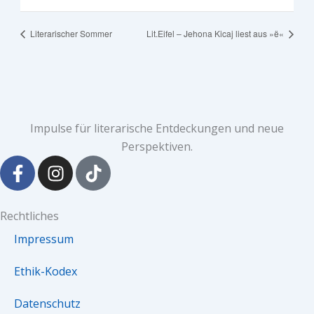
Literarischer Sommer
Lit.Eifel – Jehona Kicaj liest aus »ë«
Impulse für literarische Entdeckungen und neue
Perspektiven.
F
I
T
a
n
i
c
s
k
e
t
t
Rechtliches
b
a
o
Impressum
o
g
k
o
r
Ethik-Kodex
k
a
-
m
Datenschutz