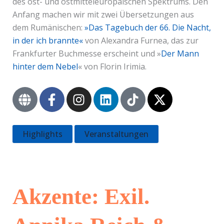
des ost- und ostmitteleuropäischen Spektrums. Den
Anfang machen wir mit zwei Übersetzungen aus
dem Rumänischen:
»Das Tagebuch der 66. Die Nacht,
in der ich brannte«
von Alexandra Furnea, das zur
Frankfurter Buchmesse erscheint und »
Der Mann
hinter dem Nebel
« von Florin Irimia.
G
F
I
L
T
X
l
a
n
i
i
-
o
c
s
n
k
t
b
e
t
k
t
w
Highlights
Veranstaltungen
e
b
a
e
o
i
o
g
d
k
t
o
r
i
t
k
a
n
e
Akzente: Exil.
-
m
r
f