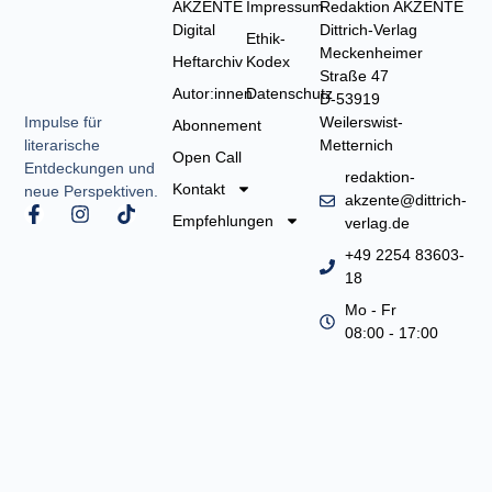
AKZENTE
Impressum
Redaktion AKZENTE
Digital
Dittrich-Verlag
Ethik-
Meckenheimer
Heftarchiv
Kodex
Straße 47
Autor:innen
Datenschutz
D-53919
Weilerswist-
Impulse für
Abonnement
Metternich
literarische
Open Call
Entdeckungen und
redaktion-
Kontakt
neue Perspektiven.
akzente@dittrich-
F
I
T
Empfehlungen
verlag.de
a
n
i
c
s
k
+49 2254 83603-
e
t
t
18
b
a
o
o
g
k
Mo - Fr
o
r
08:00 - 17:00
k
a
-
m
f