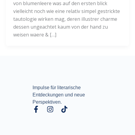
von blumenleere was auf den ersten blick
vielleicht noch wie eine relativ simpel gestrickte
tautologie wirken mag, deren illustrer charme
dessen ungeachtet kaum von der hand zu
weisen waere & […]
Impulse für literarische
Entdeckungen und neue
Perspektiven.
F
I
T
a
n
i
c
s
k
e
t
t