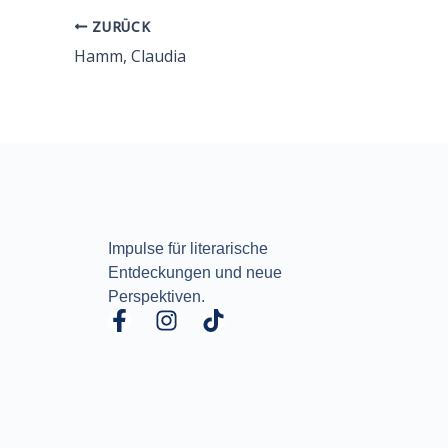
ZURÜCK
Hamm, Claudia
Impulse für literarische
Entdeckungen und neue
Perspektiven.
F
I
T
a
n
i
c
s
k
e
t
t
b
a
o
o
g
k