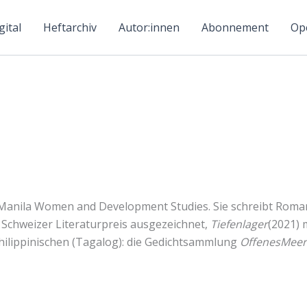
ital
Heftarchiv
Autor:innen
Abonnement
Ope
in Manila Women and Development Studies. Sie schreibt Rom
 Schweizer Literaturpreis ausgezeichnet,
Tiefenlager
(2021) 
hilippinischen (Tagalog): die Gedichtsammlung
OffenesMeer