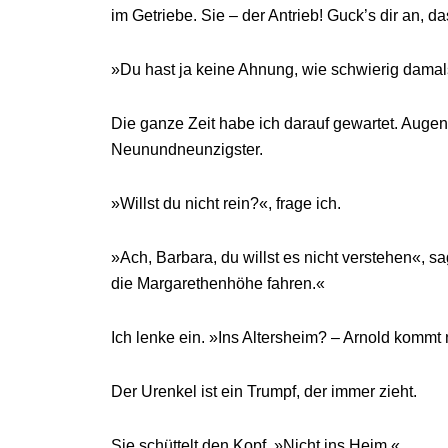
im Getriebe. Sie – der Antrieb! Guck’s dir an,
»Du hast ja keine Ahnung, wie schwierig damals
Die ganze Zeit habe ich darauf gewartet. Augenbl
Neunundneunzigster.
»Willst du nicht rein?«, frage ich.
»Ach, Barbara, du willst es nicht verstehen«, 
die Margarethenhöhe fahren.«
Ich lenke ein. »Ins Altersheim? – Arnold kommt
Der Urenkel ist ein Trumpf, der immer zieht.
Sie schüttelt den Kopf. »Nicht ins Heim.«