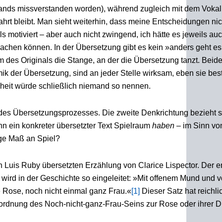
tands missverstanden worden), während zugleich mit dem Vokal
hrt bleibt. Man sieht weiterhin, dass meine Entscheidungen nich
s motiviert – aber auch nicht zwingend, ich hätte es jeweils au
machen können. In der Übersetzung gibt es kein »anders geht es 
m des Originals die Stange, an der die Übersetzung tanzt. Beide
ik der Übersetzung, sind an jeder Stelle wirksam, eben sie be
heit würde schließlich niemand so nennen.
 des Übersetzungsprozesses. Die zweite Denkrichtung bezieht s
n ein konkreter übersetzter Text Spielraum
haben
– im Sinn von
ige Maß an Spiel?
on Luis Ruby übersetzten Erzählung von Clarice Lispector. Der e
wird in der Geschichte so eingeleitet: »Mit offenem Mund und vo
 Rose, noch nicht einmal ganz Frau.«
[1]
Dieser Satz hat reichlic
uordnung des Noch-nicht-ganz-Frau-Seins zur Rose oder ihrer D