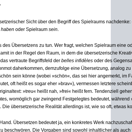
?
setzerischer Sicht über den Begriff des Spielraums nachdenke:
m
haben
oder Spielraum
sein
.
is des Übersetzens zu tun. Wer fragt, welchen Spielraum eine od
 damit in der Regel den Raum, in dem die übersetzerische Kreativ
 das vertraute Begriffsfeld der
belles infidèles
oder des Gegensa
 Bonmot daherkommen, demzufolge eine Übersetzung, analog zu
schön sein könne (wobei »schön«, das sei hier angemerkt, im Fa
et, oft heißt es sogar eher »brav«), vermessen letztere schein
inaltext: »treu« heißt nah, »frei« heißt fern. Tendenziell gehe
tes, womöglich gar zwingend Festgelegtes bedeutet, während
Die übersetzerische Realität allerdings ist, wie so oft, etwas k
 Hand. Übersetzen bedeutet ja, ein konkretes Werk nachzuscha
zu beschwören. Die Vorgaben sind sowohl inhaltlicher als auch 