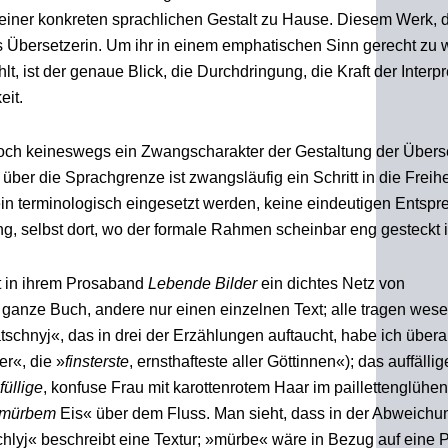
 seiner konkreten sprachlichen Gestalt zu Hause. Diesem Werk, 
als Übersetzerin. Um ihr in einem emphatischen Sinn gerecht zu 
t, ist der genaue Blick, die Durchdringung, die Kraft der Interpr
eit.
doch keineswegs ein Zwangscharakter der Gestaltung der Übers
t über die Sprachgrenze ist zwangsläufig ein Schritt in die Freih
ein terminologisch eingesetzt werden, keine eindeutigen Entsp
ung, selbst dort, wo der formale Rahmen scheinbar eng gesteckt i
gt in ihrem Prosaband
Lebende Bilder
ein dichtes Netz von
nze Buch, andere nur einen einzelnen Text; alle tragen wesen
chnyj«, das in drei der Erzählungen auftaucht, habe ich überal
er«, die »
finsterste
, ernsthafteste aller Göttinnen«); das auffällig
füllige
, konfuse Frau mit karottenrotem Haar im paillettenglühe
mürbem
Eis« über dem Fluss. Man sieht, dass in der Abweichu
j« beschreibt eine Textur; »mürbe« wäre in Bezug auf eine 