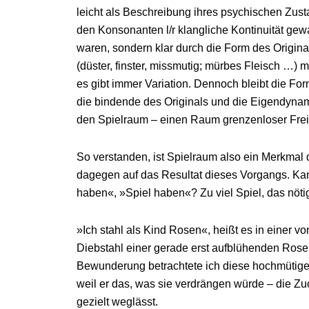
leicht als Beschreibung ihres psychischen Zus
den Konsonanten l/r klangliche Kontinuität gewa
waren, sondern klar durch die Form des Original
(düster, finster, missmutig; mürbes Fleisch …) 
es gibt immer Variation. Dennoch bleibt die For
die bindende des Originals und die Eigendynam
den Spielraum – einen Raum grenzenloser Frei
So verstanden, ist Spielraum also ein Merkmal
dagegen auf das Resultat dieses Vorgangs. Kan
haben«, »Spiel haben«? Zu viel Spiel, das nöt
»Ich stahl als Kind Rosen«, heißt es in einer v
Diebstahl einer gerade erst aufblühenden Rose 
Bewunderung betrachtete ich diese hochmütige
weil er das, was sie verdrängen würde – die Z
gezielt weglässt.