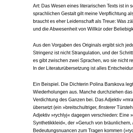
Art: Das Wesen eines literarischen Texts ist in
sprachlichen Gestalt gilt meine Verpflichtung 
braucht es eher Leidenschaft als Treue: Was zähl
und die Abwesenheit von Willkür oder Beliebigk
Aus den Vorgaben des Originals ergibt sich je
Stringenz ist nicht Strangulation, und der Schrit
es gibt zwischen zwei Sprachen, wo sie nicht r
In der Literaturübersetzung ist alles Entscheid
Ein Beispiel. Die Dichterin Polina Barskova le
Wiederholungen aus. Manche durchziehen das ga
Verdichtung des Ganzen bei. Das Adjektiv »mrats
übersetzt (ein »breitschultriger,
finsterer
Türsteh
Adjektiv »rychlyj« dagegen verschieden: Eine »
Synthetikkleid«, der »Geruch von bräunlichem,
Bedeutungsnuancen zum Tragen kommen (»rychly