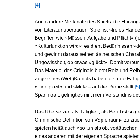
[4]
Auch andere Merkmale des Spiels, die Huizinga
von Literatur übertragen: Spiel ist »freies Han
Begriffen wie »Müssen, Aufgabe und Pflicht« (ic
»Kulturfunktion wird«; es dient Bedürfnissen 
und gewinnt daraus seinen ästhetischen Charakt
Ungewissheit, ob etwas »glückt«. Damit verbunde
Das Material des Originals bietet Reiz und Rei
Züge eines (Wett)Kampfs haben, der ihre Fähig
»Findigkeit« und »Mut« – auf die Probe stellt.
[5]
Spannkraft, gelingt es mir, mein Verständnis de
Das Übersetzen als Tätigkeit, als Beruf ist so
Grimm’sche Definition von »Spielraum« zu zitie
spielen heißt auch »so tun als ob, vortäuschen
eines anderen mit der eigenen Sprache spielen, i