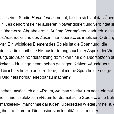
 in seiner Studie
Homo ludens
nennt, lassen sich auf das Übe
deln«, es gehorcht keiner äußeren Notwendigkeit und verbindet s
h übersetze: Abgabetermin, Auftrag, Vertrag) erst dadurch, dass
»des Ausdrucks und des Zusammenlebens«; es impliziert Ordnun
er. Ein wichtiges Element des Spiels ist die Spannung, die
n ist die sportliche Herausforderung, auch der Aspekt der Virtu
bung, die Auseinandersetzung damit kann für die Übersetzerin 
keiten – Huizinga nennt neben geistigen Kräften »Ausdauer«,
Bin ich technisch auf der Höhe, hat meine Sprache die nötige
s Originals hörbar, erlebbar zu machen?
 gesehen tatsächlich ein »Raum, wo man spielt«, um noch einmal
ren – nicht zuletzt ein »Raum für dramatische Spiele«, eine Bü
, markieren«, manchmal gar lügen. Übersetzen wiederum heißt, 
hn »aufführen«. Die Illusion von Identität ist eines der