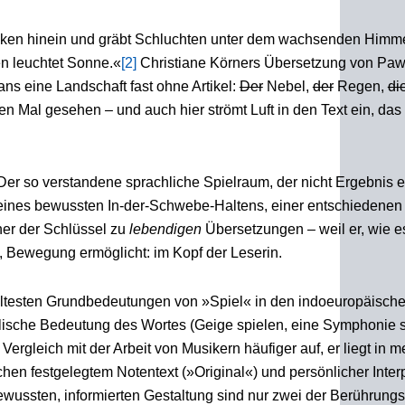
Lücken hinein und gräbt Schluchten unter dem wachsenden Himme
n leuchtet Sonne.«
[2]
Christiane Körners Übersetzung von Paw
ns eine Landschaft fast ohne Artikel:
Der
Nebel,
der
Regen,
di
n Mal gesehen – und auch hier strömt Luft in den Text ein, das 
 Der so verstandene sprachliche Spielraum, der nicht Ergebnis 
eines bewussten In-der-Schwebe-Haltens, einer entschiedenen
iner der Schlüssel zu
lebendigen
Übersetzungen – weil er, wie e
 Bewegung ermöglicht: im Kopf der Leserin.
ltesten Grundbedeutungen von »Spiel« in den indoeuropäisch
lische Bedeutung des Wortes (Geige spielen, eine Symphonie s
Vergleich mit der Arbeit von Musikern häufiger auf, er liegt in m
en festgelegtem Notentext (»Original«) und persönlicher Interp
wussten, informierten Gestaltung sind nur zwei der Berührungs